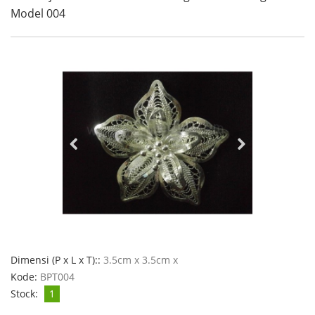
Model 004
Dimensi (P x L x T)::
3.5cm x 3.5cm x
Kode:
BPT004
Stock:
1