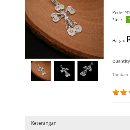
Kode:
PD
Stock:
Harga:
Quantit
Tambah k
Keterangan