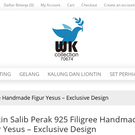
Daftar Belanja (0)
My Account
Cart
Checkout
Create an account
TING
GELANG
KALUNG DAN LIONTIN
SET PERH
ree Handmade Figur Yesus – Exclusive Design
tin Salib Perak 925 Filigree Handma
r Yesus – Exclusive Design