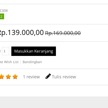
C008
22
Rp.139.000,00
Rp.169.000,00
Masukkan Keranjang
y:
e Wish List
Bandingkan
1 review
Tulis review