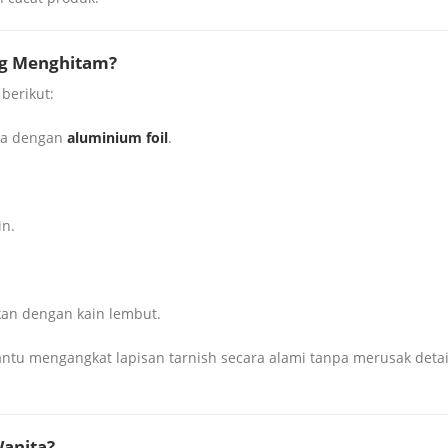
g Menghitam?
berikut:
nya dengan
aluminium foil
.
in.
kan dengan kain lembut.
tu mengangkat lapisan tarnish secara alami tanpa merusak detail 
Wanita?