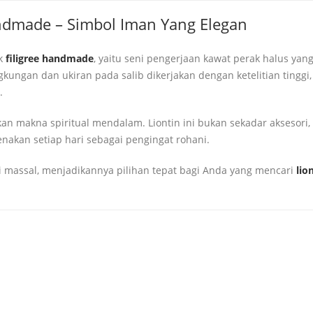
Handmade – Simbol Iman Yang Elegan
ik
filigree handmade
, yaitu seni pengerjaan kawat perak halus yan
gkungan dan ukiran pada salib dikerjakan dengan ketelitian tinggi,
.
an makna spiritual mendalam. Liontin ini bukan sekadar aksesori, 
nakan setiap hari sebagai pengingat rohani.
ksi massal, menjadikannya pilihan tepat bagi Anda yang mencari
lio