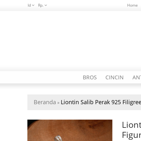
Id
Rp.
Home
BROS
CINCIN
AN
Beranda
Liontin Salib Perak 925 Filig
»
Lion
Figu