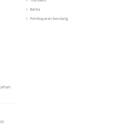
Transaksi
Berita
Pembayaran berulang
 tahan
ksi