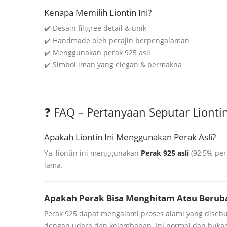
Kenapa Memilih Liontin Ini?
✔️ Desain filigree detail & unik
✔️ Handmade oleh perajin berpengalaman
✔️ Menggunakan perak 925 asli
✔️ Simbol iman yang elegan & bermakna
❓ FAQ – Pertanyaan Seputar Liontin
Apakah Liontin Ini Menggunakan Perak Asli?
Ya, liontin ini menggunakan
Perak 925 asli
(92,5% per
lama.
Apakah Perak Bisa Menghitam Atau Berub
Perak 925 dapat mengalami proses alami yang diseb
dengan udara dan kelembapan. Ini normal dan bukan