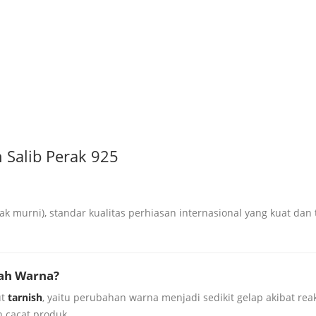
 Salib Perak 925
ak murni), standar kualitas perhiasan internasional yang kuat dan
ah Warna?
ut
tarnish
, yaitu perubahan warna menjadi sedikit gelap akibat rea
 cacat produk.