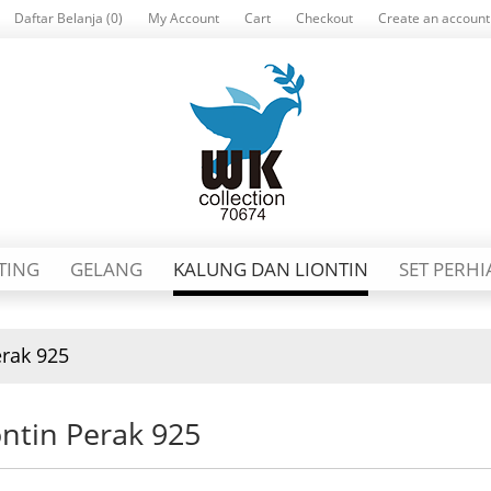
Daftar Belanja (0)
My Account
Cart
Checkout
Create an account
TING
GELANG
KALUNG DAN LIONTIN
SET PERH
erak 925
ontin Perak 925