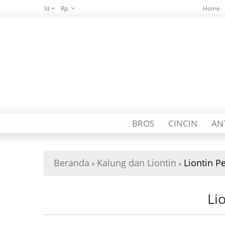
Id
Rp.
Home
BROS
CINCIN
AN
Beranda
Kalung dan Liontin
Liontin P
»
»
Li