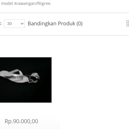
 model krawangan/filigree.
Bandingkan Produk (0)
:
Rp.90.000,00