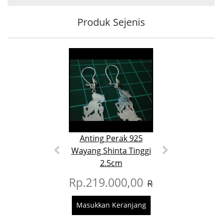
Produk Sejenis
Anting Perak 925
Anting Pera
Wayang Shinta Tinggi
Wayang Sh
2.5cm
dia.1.5
Rp.219.000,00
Rp.159.00
Rp.269.000,00
Masukkan Keranjang
Masukkan Ker