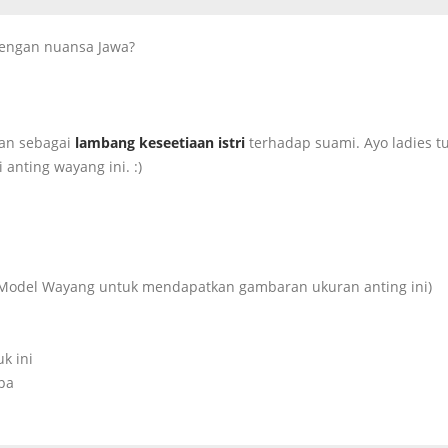
dengan nuansa Jawa?
kan sebagai
lambang keseetiaan istri
terhadap suami. Ayo ladies t
nting wayang ini. :)
Model Wayang untuk mendapatkan gambaran ukuran anting ini)
uk ini
upa