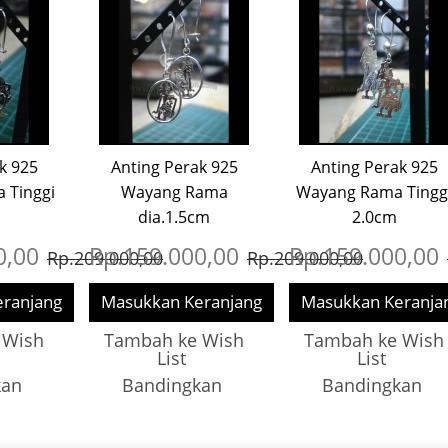
k 925
Anting Perak 925
Anting Perak 925
 Tinggi
Wayang Rama
Wayang Rama Tingg
dia.1.5cm
2.0cm
0,00
Rp.159.000,00
Rp.159.000,00
Rp.209.000,00
Rp.209.000,00
ranjang
Masukkan Keranjang
Masukkan Keranja
 Wish
Tambah ke Wish
Tambah ke Wish
List
List
kan
Bandingkan
Bandingkan