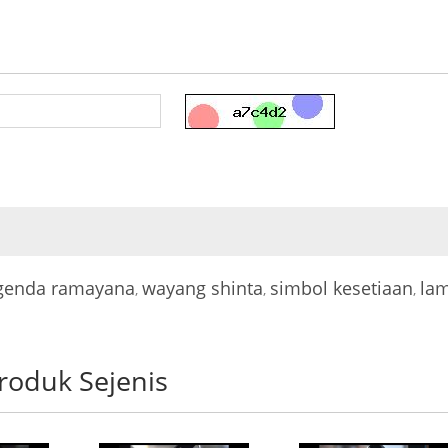
genda ramayana
wayang shinta
simbol kesetiaan
la
,
,
,
roduk Sejenis