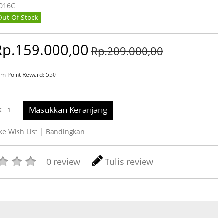
016C
Out Of Stock
Rp.159.000,00
Rp.209.000,00
m Point Reward: 550
Masukkan Keranjang
y:
e Wish List
Bandingkan
0 review
Tulis review