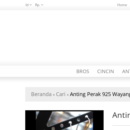
Id
Rp.
Home
BROS
CINCIN
AN
Beranda
Cari
Anting Perak 925 Wayang
»
»
Anti