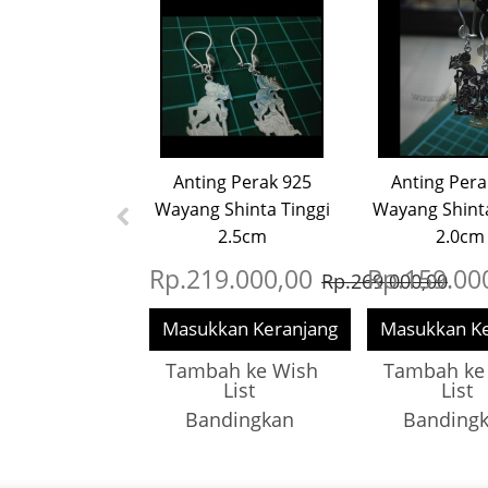
Anting Perak 925
Anting Pera
Wayang Shinta Tinggi
Wayang Shinta
2.5cm
2.0cm
Rp.219.000,00
Rp.159.00
Rp.269.000,00
Masukkan Keranjang
Masukkan Ke
Tambah ke Wish
Tambah ke
List
List
Bandingkan
Banding